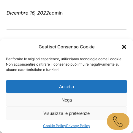
Dicembre 16, 2022
admin
Gestisci Consenso Cookie
Per fornire le migliori esperienze, utilizziamo tecnologie come i cookie.
Non acconsentire o ritirare il consenso può influire negativamente su
alcune caratteristiche e funzioni.
Marley Bar Jesolo
Accetta
Proudly powered by
WordPress
Nega
Visualizza le preferenze
Cookie Policy
Privacy Policy