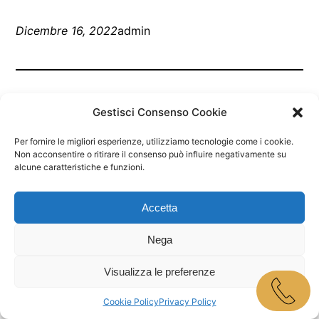
Dicembre 16, 2022
admin
Gestisci Consenso Cookie
Per fornire le migliori esperienze, utilizziamo tecnologie come i cookie.
Non acconsentire o ritirare il consenso può influire negativamente su
alcune caratteristiche e funzioni.
Marley Bar Jesolo
Accetta
Proudly powered by
WordPress
Nega
Visualizza le preferenze
Cookie Policy
Privacy Policy