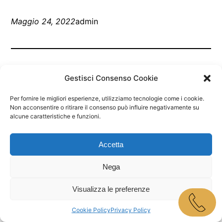
Maggio 24, 2022
admin
Gestisci Consenso Cookie
Per fornire le migliori esperienze, utilizziamo tecnologie come i cookie.
Non acconsentire o ritirare il consenso può influire negativamente su
alcune caratteristiche e funzioni.
Marley Bar Jesolo
Accetta
Proudly powered by
WordPress
Nega
Visualizza le preferenze
Cookie Policy
Privacy Policy