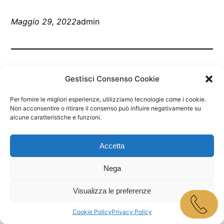
Maggio 29, 2022
admin
Gestisci Consenso Cookie
Per fornire le migliori esperienze, utilizziamo tecnologie come i cookie.
Non acconsentire o ritirare il consenso può influire negativamente su
alcune caratteristiche e funzioni.
Marley Bar Jesolo
Accetta
Proudly powered by
WordPress
Nega
Visualizza le preferenze
Cookie Policy
Privacy Policy