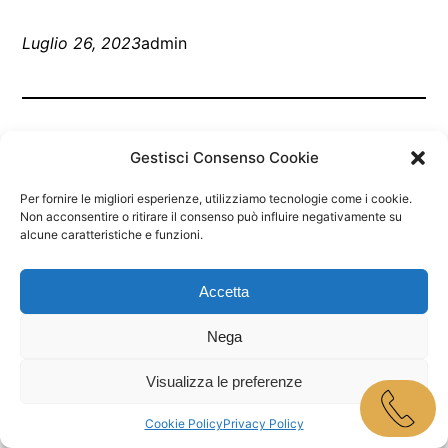
Luglio 26, 2023
admin
Gestisci Consenso Cookie
Per fornire le migliori esperienze, utilizziamo tecnologie come i cookie.
Non acconsentire o ritirare il consenso può influire negativamente su
alcune caratteristiche e funzioni.
Marley Bar Jesolo
Accetta
Proudly powered by
WordPress
Nega
Visualizza le preferenze
Cookie Policy
Privacy Policy