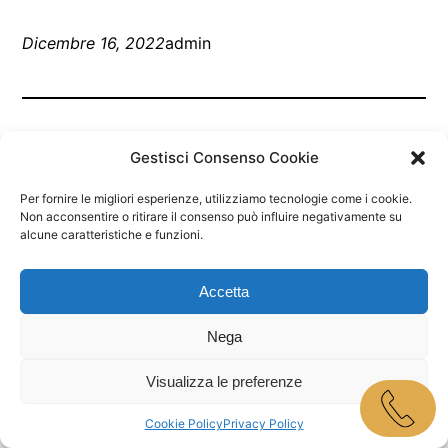
Dicembre 16, 2022
admin
Gestisci Consenso Cookie
Per fornire le migliori esperienze, utilizziamo tecnologie come i cookie.
Non acconsentire o ritirare il consenso può influire negativamente su
alcune caratteristiche e funzioni.
Marley Bar Jesolo
Accetta
Proudly powered by
WordPress
Nega
Visualizza le preferenze
Cookie Policy
Privacy Policy