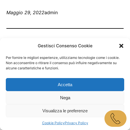
Maggio 29, 2022
admin
Gestisci Consenso Cookie
Per fornire le migliori esperienze, utilizziamo tecnologie come i cookie.
Non acconsentire o ritirare il consenso può influire negativamente su
alcune caratteristiche e funzioni.
Marley Bar Jesolo
Accetta
Proudly powered by
WordPress
Nega
Visualizza le preferenze
Cookie Policy
Privacy Policy